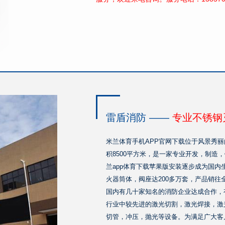
雷盾消防 ——
专业不锈钢
米兰体育手机APP官网下载位于风景秀
积8500平方米，是一家专业开发，制造
兰app体育下载苹果版安装逐步成为国
火器筒体，阀座达200多万套，产品销
国内有几十家知名的消防企业达成合作，有
行业中较先进的激光切割，激光焊接，激
切管，冲压，抛光等设备。为满足广大客