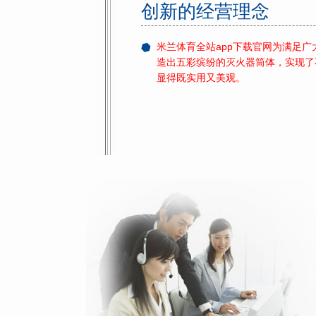
创新的经营理念
米兰体育全站app下载官网为满足
造出五彩缤纷的灭火器筒体，实现了
显得既实用又美观。