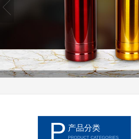
P
产品分类
PRODUCT CATEGORIES