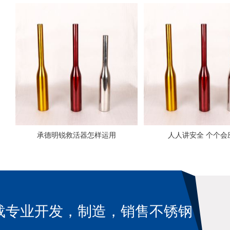
承德明锐救活器怎样运用
人人讲安全 个个会
载专业开发，制造，销售不锈钢