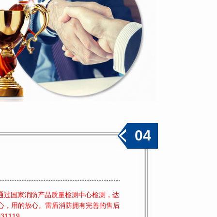
04
均通过国家消防产品质量检测中心检测，达
心，用的放心。雷盾消防拥有完善的售后
1119