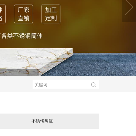
不锈钢阀座