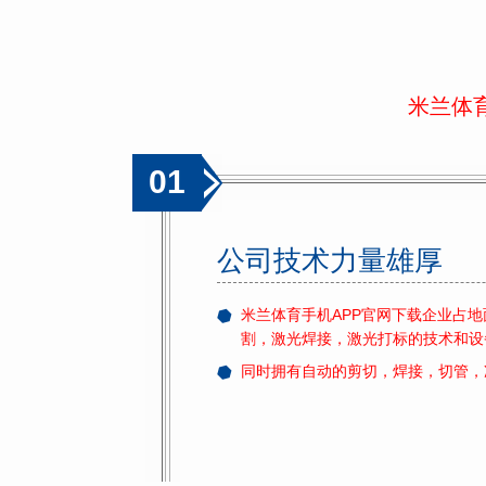
米兰体
01
公司技术力量雄厚
米兰体育手机APP官网下载企业占地
割，激光焊接，激光打标的技术和设
同时拥有自动的剪切，焊接，切管，