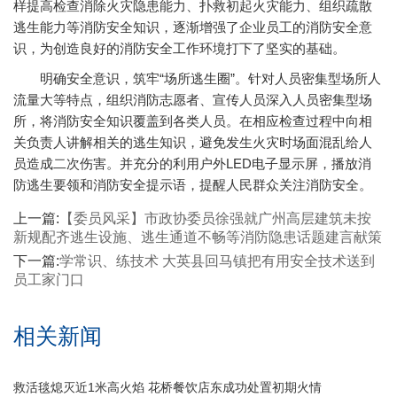
样提高检查消除火灾隐患能力、扑救初起火灾能力、组织疏散
逃生能力等消防安全知识，逐渐增强了企业员工的消防安全意
识，为创造良好的消防安全工作环境打下了坚实的基础。
明确安全意识，筑牢“场所逃生圈”。针对人员密集型场所人
流量大等特点，组织消防志愿者、宣传人员深入人员密集型场
所，将消防安全知识覆盖到各类人员。在相应检查过程中向相
关负责人讲解相关的逃生知识，避免发生火灾时场面混乱给人
员造成二次伤害。并充分的利用户外LED电子显示屏，播放消
防逃生要领和消防安全提示语，提醒人民群众关注消防安全。
上一篇:
【委员风采】市政协委员徐强就广州高层建筑未按
新规配齐逃生设施、逃生通道不畅等消防隐患话题建言献策
下一篇:
学常识、练技术 大英县回马镇把有用安全技术送到
员工家门口
相关新闻
救活毯熄灭近1米高火焰 花桥餐饮店东成功处置初期火情