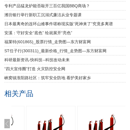
专利产品猛龙炉能否敲开三百亿我国BBQ商场？
潍坊银行举行新职工沉溺式廉洁从业专题课
日本最离奇的连环山难事件堪称现实版“死神来了”究竟多离谱
安溪：守好安全“底色” 绘就展开“亮色”
福莱特(601865)_股票行情_走势图—东方财富网
ST任子行(300311)_最新价格_行情_走势图—东方财富网
科研最新资讯-快科技--科技改动未来
“四大宣传圈”打造 火灾防控安全网
峡窝镇淮阳路社区：筑牢安全防地 看护美好家乡
相关产品