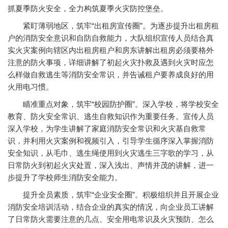
抓夏季防火安全，全力构筑夏季火灾防控堡垒。
紧盯薄弱地区，筑牢“出租房宣传圈”。为逐步提升出租房租
户的消防安全意识和自防自救能力，大队组织宣传人员结合真
实火灾案例向辖区内出租房租户和房东讲解出租房必须要格外
注意的防火事项，详细讲解了初起火灾扑救及遇到火灾时应怎
么样做自救逃生等消防安全常识，并告诫租户要养成良好的用
火用电习惯。
瞄准重点对象，筑牢“校园防护圈”。深入学校，将学校安全
教育、防火安全常识、逃生自救知识作为重要任务。宣传人员
深入学校，为学生讲解了家庭消防安全常识和火灾基自救常
识，并利用火灾案例和视频引入，引导学生循序深入掌握消防
安全知识，从毛巾、逃生绳使用到火灾逃生三字歌的学习，从
日常防火到初起火灾处置，深入浅出、声情并茂的讲解，进一
步提升了学校师生消防安全能力。
提升全员素质，筑牢“企业安全圈”。积极组织并且开展企业
消防安全培训活动，结合企业的真实的情况，向企业员工讲解
了日常防火需要注意的几点、安全用电常识及火灾预防、怎么