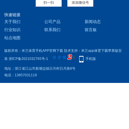
扫一扫
添加微信号
快速链接
关于我们
公司产品
新闻动态
行业知识
联系我们
留言板
站点地图
版权所有：米兰体育手机APP官网下载 技术支持：米兰app体育下载苹果版安
装
浙ICP备2021032765号-1
手机版
地址：浙江省江山市新塘边镇日月村日月路8号
电话：13857031119